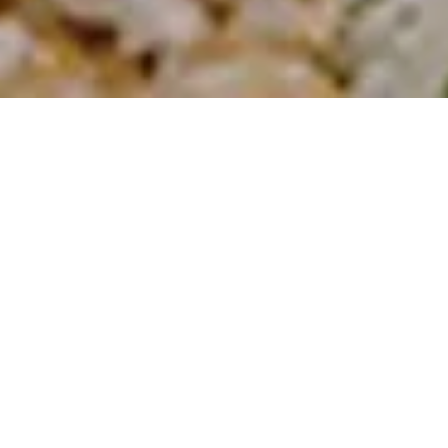
Acerca de KJ Chinese
Restaurant
$$
Chinese
¿Buscando auténtica comida china sin usar el pasaporte?
Pasa por KJ Chinese Restaurant y deléitate con todos tus
platos favoritos, y algo más. ¿Mencionamos Dim Sum?
Disfruta de las famosas albóndigas de KJ, platos especiales
como Hot Pots y alitas de pollo, así como también de
recetas tradicionales de Lo Mein, Chow Fun y todo el resto